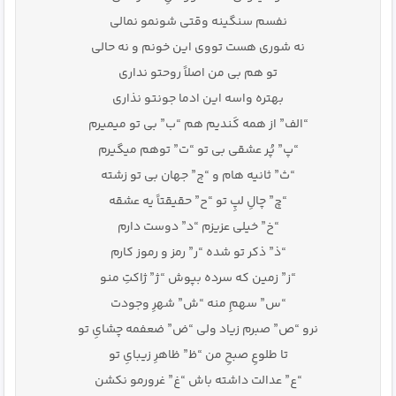
نفسم سنگینه وقتی شونمو نمالی
نه شوری هست تووی این خونم و نه حالی
تو هم بی من اصلاً روحتو نداری
بهتره واسه این ادما جونتو نذاری
“الف” از همه کَندیم هم “ب” بی تو میمیرم
“پ” پُر عشقی بی تو “ت” توهم میگیرم
“ث” ثانیه هام و “ج” جهان بی تو زشته
“چ” چالِ لپِ تو “ح” حقیقتاً یه عشقه
“خ” خیلی عزیزم “د” دوست دارم
“ذ” ذکر تو شده “ر” رمز و رموز کارم
“ز” زمین که سرده بپوش “ژ” ژاکتِ منو
“س” سهمِ منه “ش” شهرِ وجودت
نرو “ص” صبرم زیاد ولی “ض” ضعفمه چشایِ تو
تا طلوعِ صبحِ من “ظ” ظاهرِ زیبایِ تو
“ع” عدالت داشته باش “غ” غرورمو نکشن