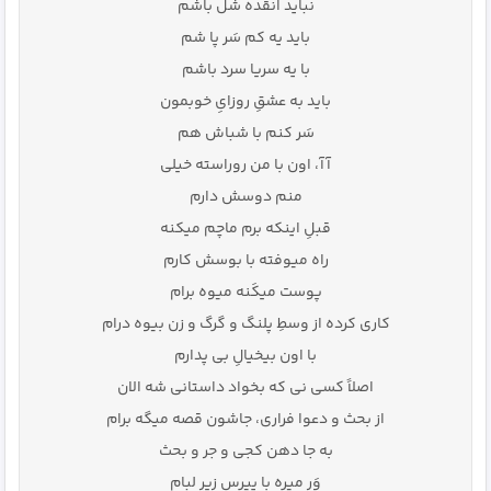
نباید انقده شل باشم
باید یه کم سَر پا شم
با یه سریا سرد باشم
باید به عشقِ روزایِ خوبمون
سَر کنم با شباش هم
آآ، اون با من روراسته خیلی
منم دوسش دارم
قبلِ اینکه برم ماچم میکنه
راه میوفته با بوسش کارم
پوست میکَنه میوه برام
کاری کرده از وسطِ پلنگ و گرگ و زن بیوه درام
با اون بیخیالِ بی پدارم
اصلاً کسی نی که بخواد داستانی شه الان
از بحث و دعوا فراری، جاشون قصه میگه برام
به جا دهن کجی و جر و بحث
وَر میره با پیِرس زیرِ لبام