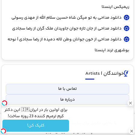
ریمیکس اینستا
دانلود مداحی به تو میگن شاه حسین سلام الله از مهدی رسولی
دانلود مداحی از جان تازه جوان جاویدان ملک گران از رضا سجادی
دانلود مداحی از خون جوانان وطن لاله دمیده از رضا سجادی | نوحه
بوشهری ترند اینستا
خوانندگان | Artists
تماس با ما
درباره ما
برای اولین بار در ایران🇮🇷 این دکتر
کرم ترمیم کننده 23 روزه ساخت!
© تمامی حقوق برای سایت موزیک ویرال محفوظ میباشد.
کلیک کن!
پشتیبانی و کدنویسی : وبیت