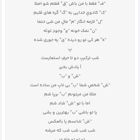
“ف” فقط با من باش “ق” قفلم شو اصلا
“ک” کادویِ خدایی به “گ” گره های قلبم
“ل” لازمه انگار “م” مالِ من شی حتما
“ن” نمک خونه “و” وجودِ توئه
“ه” هر کی تو رو دیده “ی” یه جوری شده
پ
شب ترکیبِ دو تا حرفِ استعارست
اَ یادش بخیر
“ش” و “ب”
“ش” شخصِ شما “ب” بی تابِ من ساده است
مثلا من میتونم “ب” برپا شم
اما با تو “ش” شاد شم
یا تو باشی “ب” بهترین و بشی
“ش” شانسم یا بالعکس
شب شب شب شب که میشه
تو تو تو ماهِ منی