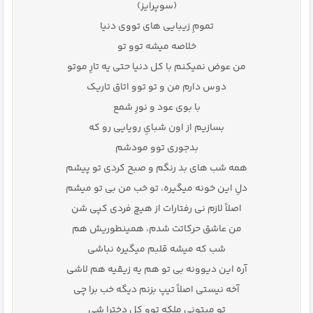
(سوپرایز)
تمومِ زیبایی های تووی دنیا
خلاصه میشه توو تو
من عوض نمیکنم با کل دنیا حتی یه تارِ موتو
دوس دارم من و تو توو اتاق تاریک
با بوی عود و نورِ شمع
بسازیم از اون شبایِ رویایی رو که
بدجوری توو مودشم
همه شب های بد رنگم و صبح کردی تو پیشم
دلِ این خونه میگیره، تو خب من بی تو میشم
اصلاً لازم نی رفتارات از هیچ فردی کپی شن
من عاشق حرکاتت شدم، همینطوریش هم
شب که میشه قلبم میگیره نباشی
آره این دیوونه بی تو هم یه زیقیه هم لاشی
آخه نیستی اصلاً تیپ بزنم دیگه خب برا چی
تو میتونی ملکه توو کلِ دخترا شی