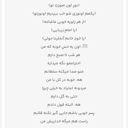
(نورِ اون صورتِ تو)
(یکمم اونوری شو خب ببینیم اونورتو)
(از هر زاویه خوبی ماشالله)
(یا امامِ زیبایی)
(یا خودِ خانم آنجلینا جولی)
آآآ، اون یه حسِ خوبه که من
هر شب تا صبح دارم
احتراممو نگه میداره
منو صدا میکنه سلطانم
هه، خوبه در کل با من
میدونه اعتیاد به خیلی چیزا
حتی به گل دارم
هه، البته قول دادم
پسر خوبی باشم جایی گیر نکنه قلابم
راست هم میگه خداییش من