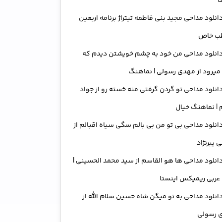
ا
انلود مداحی مجید بنی فاطمه تیتراژ برنامه اربعین
ب خاص
انلود مداحی من خود به چشم خویشتن دیدم که
میرود از مهدی رسولی | نماهنگ
انلود مداحی تو گردن گرفتی منه خسته رو از جواد
| نماهنگ خیال
انلود مداحی بی تو من بی بالم سگی سیاه اقبالم از
 یبرنژاد
انلود مداحی ها هو القاسم از سید محمد الحسینی |
عربی ریمیکس اینستا
انلود مداحی به تو میگن شاه حسین سلام الله از
 رسولی