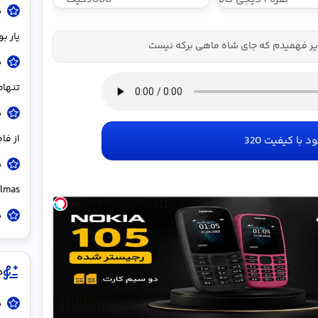
د
اینترنت خانگی
180 روزه فقط
ﻳﺎر ﺑﻮدم 
یر فهمیدم که جای شاه ماهی برکه نیست
600
هزارتومان!!
د
تنها
د
از فا
ود با کیفیت 320
t Elmas
د
د
د