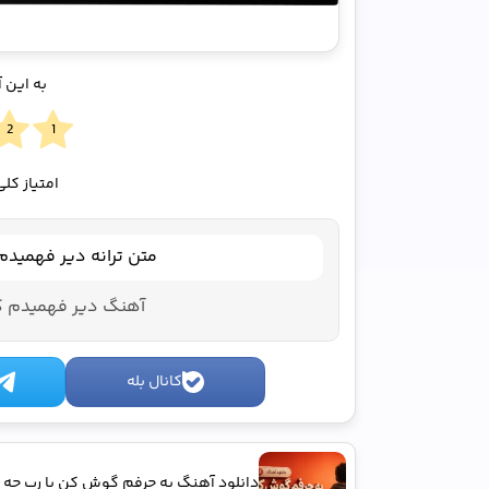
به این 
امتیاز کل
متن ترانه دیر فهمید
آهنگ دیر فهمیدم ک
کانال بله
دانلود آهنگ به حرفم گوش کن یا رب چه 