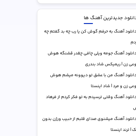
انلود جدیدترین آهنگ ها
انلود آهنگ به حرفم گوش کن یا رب چه بد گفتم چه
دم
انلود آهنگ جومه ویلی چافی چقدر قشنگه هوش
عی زن | ریمیکس شاد بندری
انلود آهنگ من با عشق تو دیوونه میشم هوش
ی زن و مرد | شاد اینستا
انلود آهنگ وقتی ترسیدم به تو فکر کردم از فرهاد
س
انلود آهنگ میشنوی صدای قلبم از حبیب ورژن بدون
 | ترند اینستا