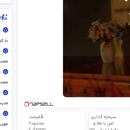
د
د
بد کر
د
مصنو
د
مصنوع
د
مدر
د
سرمایه گذاری
⏳فرصت
امن با طلا و
محدود!!
موزیک
نقره | دیجی کالا
3000گیگ