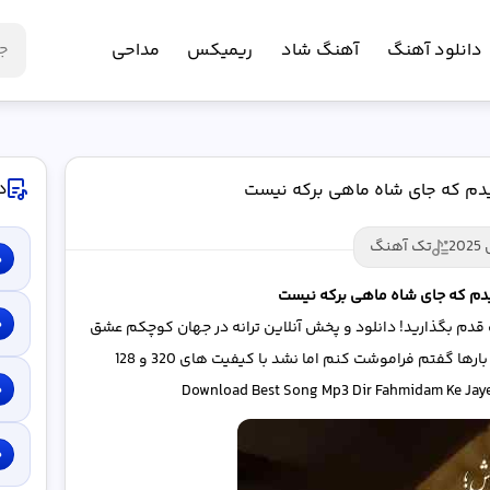
دانلود آهنگ
آهنگ شاد
ریمیکس
مداحی
د
دم که جای شاه ماهی برکه نیست
تک آهنگ
د
دم که جای شاه ماهی برکه نیست
د
دم بگذارید! دانلود و پخش آنلاین ترانه در ﺟﻬﺎن ﻛﻮﭼﻜﻢ ﻋﺸﻖ
ﺎ ﮔﻔﺘﻢ ﻓﺮاﻣﻮﺷﺖ ﻛﻨﻢ اﻣﺎ ﻧﺸﺪ با کیفیت های 320 و 128
د
Download Best Song Mp3 Dir Fahmidam Ke Jaye
د