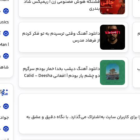
onam
قشنگه هوش مصنوعی زن | ریمیکس شاد
بندری
usics
م
دانلود آهنگ وقتی ترسیدم به تو فکر کردم
آ
از فرهاد مدرس
| Biya Ye Kam Nazdike Man
شاهر
ب
دانلود آهنگ دﻳﺸﺐ ﺑﺨﺪا ﺧﻤﺎر ﺑﻮدم ﺳﺮﮔﺮم
دو ﭼﺸﻢ ﻳﺎر ﺑﻮدم | افغانی Calid – Deesha
آ
د
برای کاربران سایت به‌اشتراک می‌گذارد. با نگاه دقیق و عشق به
جواد 
د