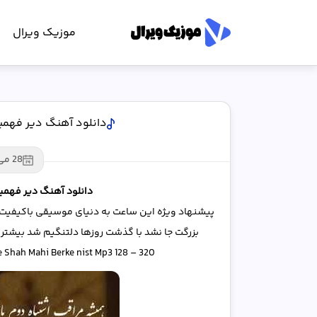
موزیک ویرال
دانلود آهنگ دیر فهمی
28 می 2025
دانلود آهنگ دیر فهمی
پیشنهاد ویژه این ساعت به دنیای موسیقی باکیفیت ق
ﺑﺰرﮔﺖ ﺟﺎ ﻧﺸﺪ ﺑﺎ ﮔﺬﺷﺖ روزﻫﺎ دﻟﺘﻨﮕﻴﻢ ﺷﺪ ﺑﻴﺸﺘﺮ ﺑﺎرﻫ
 Shah Mahi Berke nist Mp3 128 – 320