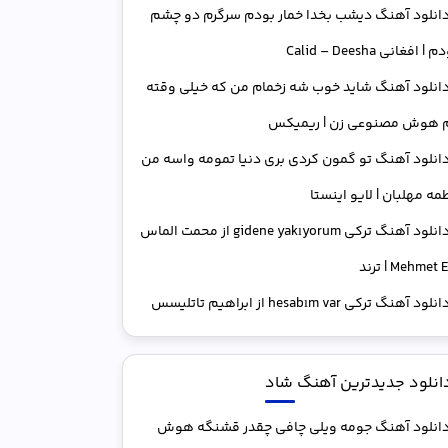
انلود آهنگ دﻳﺸﺐ ﺑﺨﺪا ﺧﻤﺎر ﺑﻮدم ﺳﺮﮔﺮم دو ﭼﺸﻢ
| افغانی Calid – Deesha
انلود آهنگ شاید خوب شه زخمام من که خیلی وقته
م هوش مصنوعی زن | ریمیکس
انلود آهنگ تو گمون کردی بری دنیا تمومه واسه من
طمه مهلبان | لایو اینستا
دانلود آهنگ ترکی gidene yakıyorum از محمت الماس
Mehme | ترند
انلود آهنگ ترکی hesabım var از ابراهیم تاتلیسس
انلود جدیدترین آهنگ شاد
انلود آهنگ جومه ویلی چافی چقدر قشنگه هوش