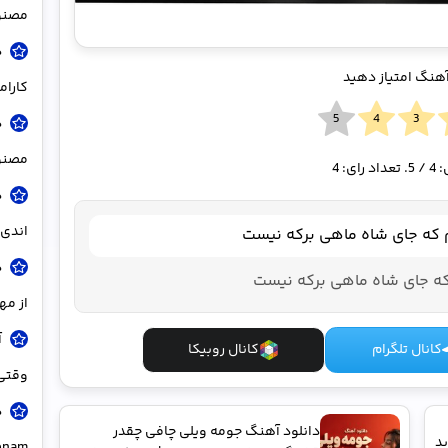
مصنو
د
آهنگ امتیاز دهید
کاراموز – o
مصنو
ی:
4
/ 5. تعداد رای:
4
د
اندی 
م که جای شاه ماهی برکه نیست
د
ه جای شاه ماهی برکه نیست
از مه
آ
کانال تلگرام
کانال روبیکا
وقتی 
دانلود آهنگ جومه ویلی چافی چقدر
بد