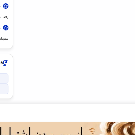
د
رضا 
د
سجادی
خوا