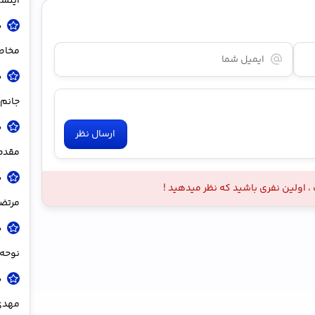
اینست
د
مخاط
د
جانم 
د
ارسال نظر
مقدم 
د
 اولین نفری باشید که نظر میدهید !
مرتضی
د
نوحه 
د
مهدی