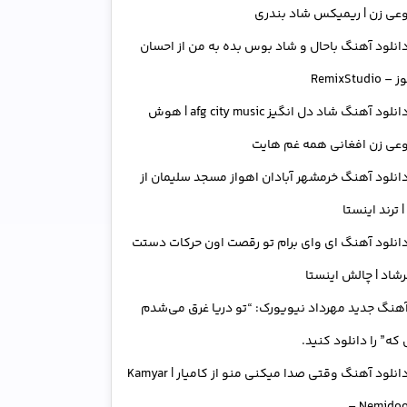
عی زن | ریمیکس شاد بندری
انلود آهنگ باحال و شاد بوس بده به من از احسان
RemixStudi
دانلود آهنگ شاد دل انگیز afg city music | هوش
عی زن افغانی همه غم هایت
انلود آهنگ خرمشهر آبادان اهواز مسجد سلیمان از
| ترند اینستا
انلود آهنگ ای وای برام تو رقصت اون حرکات دستت
رشاد | چالش اینستا
هنگ جدید مهرداد نیویورک: “تو دریا غرق می‌شدم
که” را دانلود کنید.
دانلود آهنگ وقتی صدا میکنی منو از کامیار | Kamyar