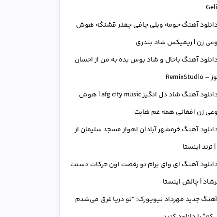
Gel
انلود آهنگ جومه ویلی چافی چقدر قشنگه هوش
عی زن | ریمیکس شاد بندری
انلود آهنگ باحال و شاد بوس بده به من از احسان
RemixStudi
دانلود آهنگ شاد دل انگیز afg city music | هوش
عی زن افغانی همه غم هایت
انلود آهنگ خرمشهر آبادان اهواز مسجد سلیمان از
| ترند اینستا
انلود آهنگ ای وای برام تو رقصت اون حرکات دستت
رشاد | چالش اینستا
هنگ جدید مهرداد نیویورک: “تو دریا غرق می‌شدم