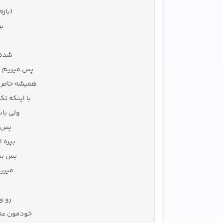
(بازم
بر
شده ی
پس میریم با
همیشه خاص ب
با اینکه ت
ولی با
پس ب
بپره 
پس بپ
میری
رو و
خودمون عنی