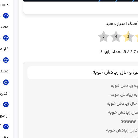
innik
د
آهنگ امتیاز دهید
مصنو
د
کاراموز – o
:
2.7
/ 5. تعداد رای:
3
مصنو
شق و حال زیادش خوبه
د
چه زیادش خوبه
اندی 
یه زیادش خوبه
حال زیادش خوبه
د
ال زیادش خوبه
از مه
@@@@@
آ
کاری زیادش خوبه