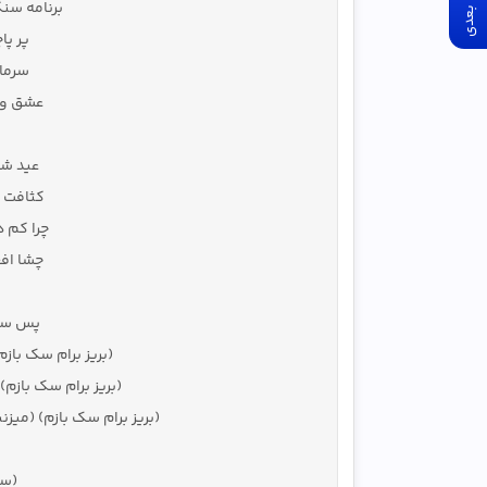
آهنگ بعدی
برنامه سنگ
پر پا
سرما
عشق و 
عید شم
کثافت 
چرا کم 
چشا اف
پس سی
(بریز برام سک بازم
(بریز برام سک بازم) 
(بریز برام سک بازم) (میزنی
(سک