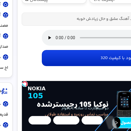
آ
پیشگامان در 4
بدون نیاز به
قسط
تلفن
آ
د آهنگ عشق و حال زیادش خوبه
مصنوع
آ
صدای 
د
ود با کیفیت 320
اخ سل
د
د
قدیم
د