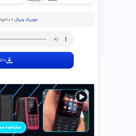
LTE پیشگامان
+ سیم کارت
موزیک ویرال
»
دانلو
رایگان
دانل