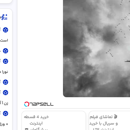
د
آ
است ا
د
آ
نورا
آ
آ
زن | 
🎬 تماشای فیلم
خرید 4 قسطه
و سریال با خرید
اینترنت
+ ور
اینترنت LTE
پیشگامان ☎️