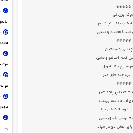
مخاط
@@@@@
د
یگه بزی لی
جانم 
ه شب با تو کج شیم
چندتا هفتاد و پنجی
د
@@@@@
مقدم 
چنتارو دستچین
د
س کنم اخلاقو وحشی
مرتضی
 سریع برنامه ریز
 پره چند جای میز
د
@@@@@
نوحه 
م چنتا پر پاچه هیز
د
غرو از ده باشه بیست
مهدی
 دوستات هار خیلی
د
م بوس با بای بیبی
ا یه فش دو بار میاد
رضا 