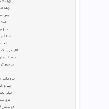
چرا کم 
چشا اف
پس سی
امشب
بریز ب
اینا گیر
باید س
الان جی زنگ 
سه تا اینج
بیا جور کن
بدو دایی ت
چپ و را
خیلی بهش
عرق سب
دوستش چُس