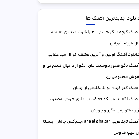
انلود جدیدترین آهنگ ها
هنگ گرچه دیگر هستی ام را شوق دیداری نمانده
ز علیرضا قربانی
انلود آهنگ اوﻟﻴﻦ و آﺧﺮﻳﻦ ﻋﺸﻘﻢ ﺗﻮ از امید عقابی
هنگ نگو هنوز دوستت دارم نگو از دانیال هندیانی و
 هوش مصنوعی زن
هنگ ﮔﻴﺮ ﻛﺮدم ﺗﻮ ﺑﻠﺎﺗﻜﻠﻴﻔﻰ از اردلان
هنگ اگه بدونی که چه قدرتی داری هوش مصنوعی
آرزوهاتو بغل بگیر و باورکن
آهنگ ترند عربی ana al ghaltan ریمیکس چالش اینستا
ژن دیپ هاوس