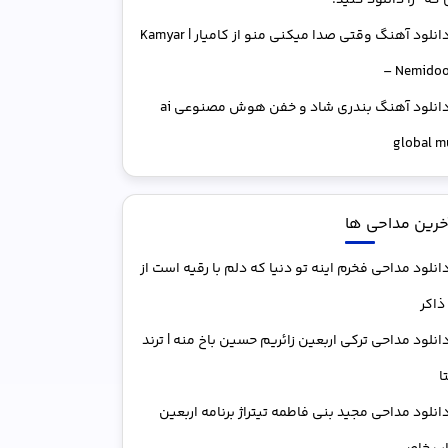
که” را دانلود کنید.
دانلود آهنگ وقتی صدا میکنی منو از کامیار | Kamyar
– Nemido
دانلود آهنگ بندری شاد و خفن هوش مصنوعی ai
global m
خرین مداحی ها
انلود مداحی فخرم اینه تو دنیا که دلم با رقیه است از
ذاکر
انلود مداحی ترکی اربعین زائریم حسین باخ منه | ترند
ا
انلود مداحی مجید بنی فاطمه تیتراژ برنامه اربعین