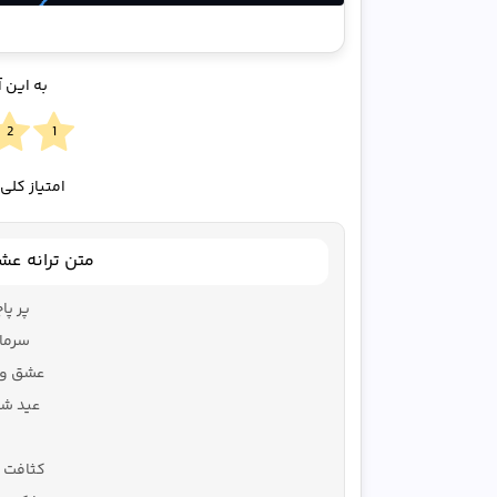
به این 
امتیاز کلی
متن ترانه ع
پر پا
سرما
عشق و 
عید شم
کثافت 