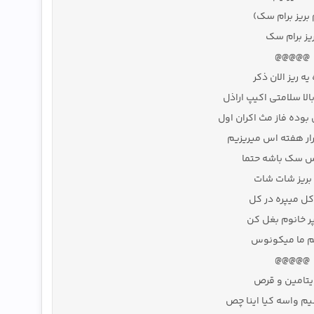
 بریز برام سک)
یز برام سک
@@@@@
ه ریز الان ذکر
لا سلامتی اکیپ اراذل
وده فاز مث اکران اول
کرار هفته اس میریزیم
س سک باشه حتما
ریز شات شات
اکل میپره در کل
ر خانوم بغل کن
م ما میکونوس
@@@@@
یتامین و قرص
م واسه کیا اینا چص