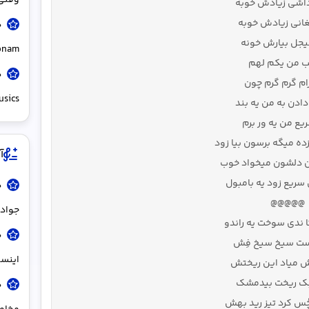
وقتی 
داشی زیادش خوبه
غانی زیادش خوبه
جل بیارش خونه
onam
 من یکم لهم
رام گرم گرم چون
usics
 دادن به من یه بند
ریع من یه ور برم
زده میگه برسون بیا زود
آ
ان دلشون میخواد خوب
 سریع زود یه بامبول
د
@@@@@
جواد 
ا ندی سوخت یه راندو
د
ست سیخ سیخ فِش
اینست
 میاد این ریختش
ک ریخت بیدمشک
د
 کرد تیز رید بهش