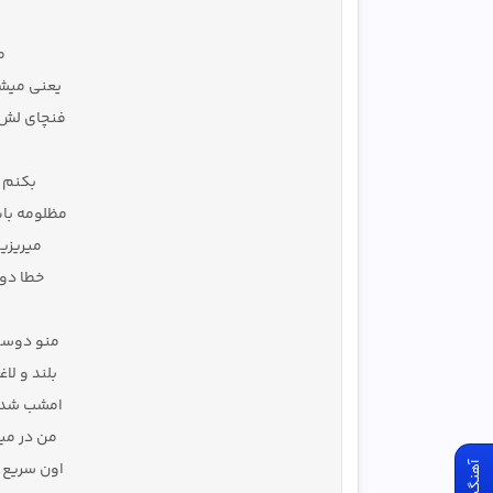
م
یعنی میش
فنچای لش 
بکنم 
مظلومه با
میریزیم
خطا دور
منو دوستا
بلند و لا
امشب شدن
من در میر
اون سریع ب