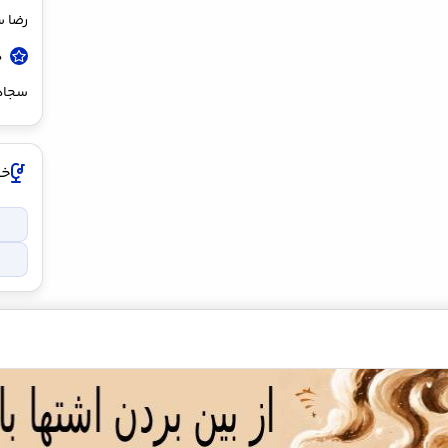
رضا 
د
سجادی
خوا