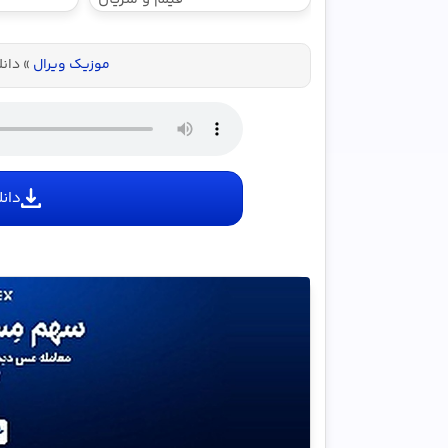
ببین !! با
3000گیگ
موزیک ویرال
»
دانل
اینترنت خانگی
پیشگ
دانل