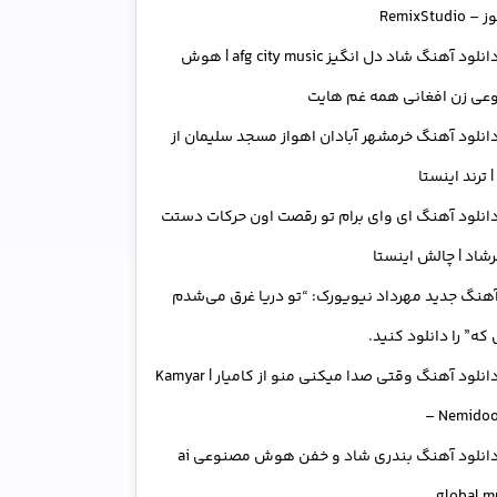
RemixStudi
دانلود آهنگ شاد دل انگیز afg city music | هوش
عی زن افغانی همه غم هایت
انلود آهنگ خرمشهر آبادان اهواز مسجد سلیمان از
| ترند اینستا
انلود آهنگ ای وای برام تو رقصت اون حرکات دستت
رشاد | چالش اینستا
هنگ جدید مهرداد نیویورک: “تو دریا غرق می‌شدم
که” را دانلود کنید.
دانلود آهنگ وقتی صدا میکنی منو از کامیار | Kamyar
– Nemido
دانلود آهنگ بندری شاد و خفن هوش مصنوعی ai