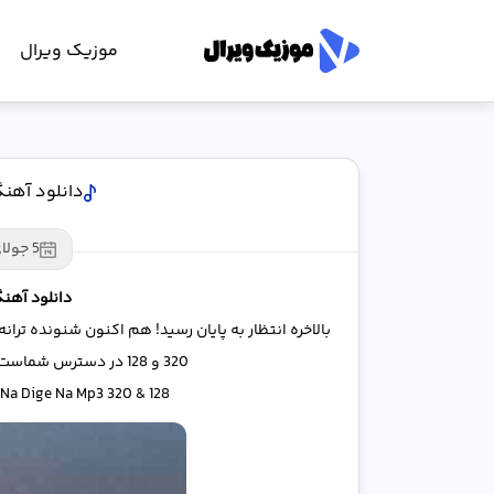
موزیک ویرال
دانلود آهنگ
5 جولای 2025
دانلود آهنگ
بالاخره انتظار به پایان رسید! هم اکنون شنونده تر
320 و 128 در دسترس شماست. دانلود و پخش آنلاین را از دست ندهید!
 Na Dige Na Mp3 320 & 128