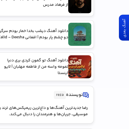
از فرهاد مدرس
آهنگ بعدی
دانلود آهنگ دﻳﺸﺐ ﺑﺨﺪا ﺧﻤﺎر ﺑﻮدم ﺳﺮﮔﺮ
دو ﭼﺸﻢ ﻳﺎر ﺑﻮدم | افغانی Calid – Deesha
دانلود آهنگ تو گمون کردی بری دنیا
تمومه واسه من از فاطمه مهلبان | لایو
اینستا
نویسنده
reza
رضا جدیدترین آهنگ‌ها و داغ‌ترین ریمیکس‌های ترند را 
موسیقی، جریان‌ها و هنرمندان را دنبال می‌کند.