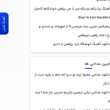
global m
هنگ بیا یکم نزدیکه من با من برقص خوشکلم کامیار
آهنگ قبلی
ریمیکس مینی ست عروسی 11 از مهرشاد و سندی و
خ | شاد رقص دورهمی
انلود آهنگ خوشگلا باید برقصن از اندی
خرین مداحی ها
انلود مداحی فخرم اینه تو دنیا که دلم با رقیه است از
ذاکر
انلود مداحی ترکی اربعین زائریم حسین باخ منه | ترند
ا