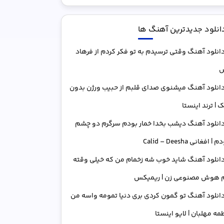
انلود جدیدترین آهنگ ها
انلود آهنگ وقتی ترسیدم به تو فکر کردم از فرهاد
س
انلود آهنگ میشنوی صدای قلبم از حبیب ورژن بدون
 | ترند اینستا
انلود آهنگ دﻳﺸﺐ ﺑﺨﺪا ﺧﻤﺎر ﺑﻮدم ﺳﺮﮔﺮم دو ﭼﺸﻢ
| افغانی Calid – Deesha
انلود آهنگ شاید خوب شه زخمام من که خیلی وقته
م هوش مصنوعی زن | ریمیکس
انلود آهنگ تو گمون کردی بری دنیا تمومه واسه من
طمه مهلبان | لایو اینستا