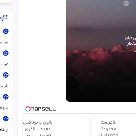
د
د
مدر
د
موزیک
د
ﻳﺎر ﺑﻮدم 
د
تنها
د
⏳فرصت
بالون و بوتاکس
محدود!!
معده - لاغری
از فا
3000گیگ
تضمینی بدون