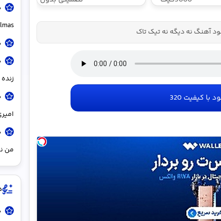
اینترنت خانگی
جراحی
180 روزه فقط
t Elmas
ود آهنگ نه دیگه نه تیک تاک
600
هزارتومان!!
د
د
زنده 
د
ود با کیفیت 320
امیر
د
من ن
د
د