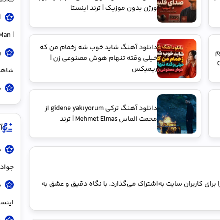
usics
ورژن بدون موزیک | ترند اینستا
آ
| Biya Ye Kam Nazdike Man
دانلود آهنگ شاید خوب شه زخمام من که
م
خیلی وقته تنهام هوش مصنوعی زن |
ریمیکس
شاهر
د
دانلود آهنگ ترکی gidene yakıyorum از
محمت الماس Mehmet Elmas | ترند
آ
د
جواد 
برای کاربران سایت به‌اشتراک می‌گذارد. با نگاه دقیق و عشق به
د
اینست