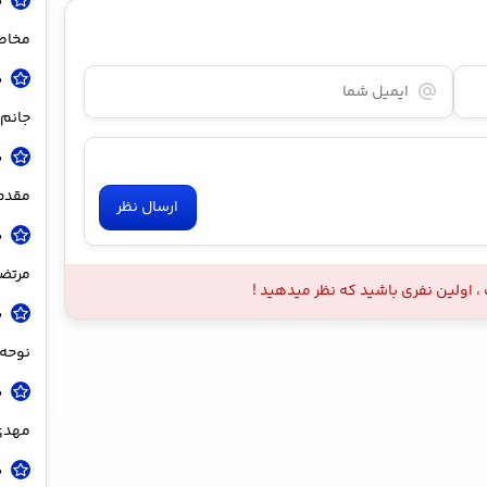
د
مخاط
د
جانم 
د
مقدم 
ارسال نظر
د
مرتضی
 اولین نفری باشید که نظر میدهید !
د
نوحه 
د
مهدی
د