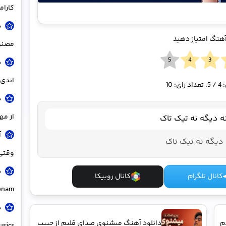
کاراموز – o
آهنگ امتیاز دهید
مصنو
د
اندی 
:
4
/ 5. تعداد رای:
10
د
از مه
نه دیگه نه تیک تاک
آ
دیگه نه تیک تاک
وقتی 
کانال تلگرام
کانال روبیکا
onam
م
دانلود آهنگ میشنوی صدای قلبم از حبیب