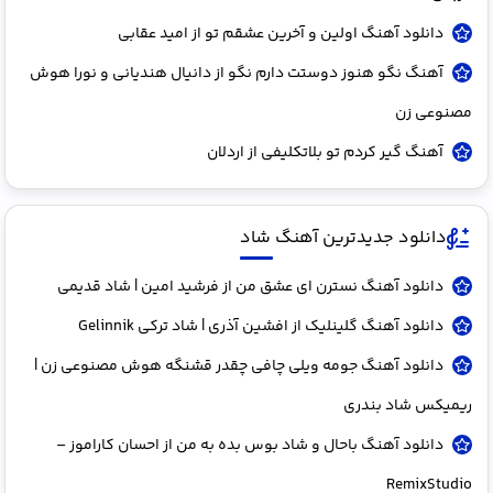
دانلود آهنگ اوﻟﻴﻦ و آﺧﺮﻳﻦ ﻋﺸﻘﻢ ﺗﻮ از امید عقابی
آهنگ نگو هنوز دوستت دارم نگو از دانیال هندیانی و نورا هوش
مصنوعی زن
آهنگ ﮔﻴﺮ ﻛﺮدم ﺗﻮ ﺑﻠﺎﺗﻜﻠﻴﻔﻰ از اردلان
دانلود جدیدترین آهنگ شاد
دانلود آهنگ نسترن ای عشق من از فرشید امین | شاد قدیمی
دانلود آهنگ گلینلیک از افشین آذری | شاد ترکی Gelinnik
دانلود آهنگ جومه ویلی چافی چقدر قشنگه هوش مصنوعی زن |
ریمیکس شاد بندری
دانلود آهنگ باحال و شاد بوس بده به من از احسان کاراموز –
RemixStudio