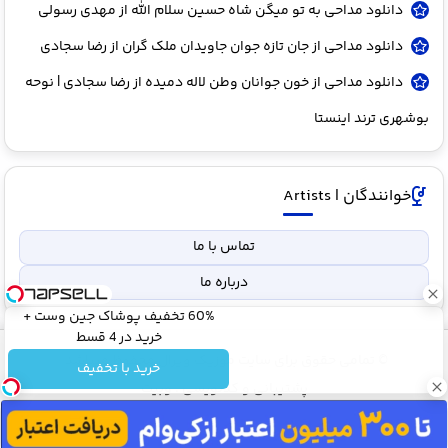
دانلود مداحی به تو میگن شاه حسین سلام الله از مهدی رسولی
دانلود مداحی از جان تازه جوان جاویدان ملک گران از رضا سجادی
دانلود مداحی از خون جوانان وطن لاله دمیده از رضا سجادی | نوحه
بوشهری ترند اینستا
خوانندگان | Artists
تماس با ما
درباره ما
60% تخفیف پوشاک جین وست +
خرید در 4 قسط
© تمامی حقوق برای سایت موزیک ویرال محفوظ میباشد.
خرید با تخفیف
پشتیبانی و کدنویسی : وبیت