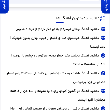
آهنگ بعدی
آهنگ قبلی
دانلود جدیدترین آهنگ ها
دانلود آهنگ وقتی ترسیدم به تو فکر کردم از فرهاد مدرس
دانلود آهنگ میشنوی صدای قلبم از حبیب ورژن بدون موزیک |
ترند اینستا
دانلود آهنگ دﻳﺸﺐ ﺑﺨﺪا ﺧﻤﺎر ﺑﻮدم ﺳﺮﮔﺮم دو ﭼﺸﻢ ﻳﺎر ﺑﻮدم |
افغانی Calid – Deesha
دانلود آهنگ شاید خوب شه زخمام من که خیلی وقته تنهام هوش
مصنوعی زن | ریمیکس
دانلود آهنگ تو گمون کردی بری دنیا تمومه واسه من از فاطمه
مهلبان | لایو اینستا
دانلود آهنگ ترکی gidene yakıyorum از محمت الماس Mehmet