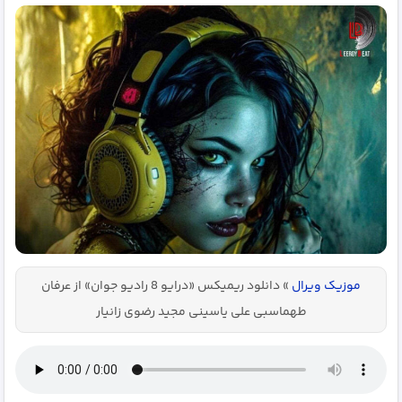
موزیک ویرال
»
دانلود ریمیکس «درایو 8 رادیو جوان» از عرفان
طهماسبی علی یاسینی مجید رضوی زانیار