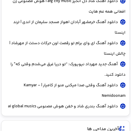
دانلود آهنگ شاد دل انگیز afg city music | هوش مصنوعی زن
افغانی همه غم هایت
دانلود آهنگ خرمشهر آبادان اهواز مسجد سلیمان از اندی | ترند
اینستا
دانلود آهنگ ای وای برام تو رقصت اون حرکات دستت از مهرشاد |
چالش اینستا
آهنگ جدید مهرداد نیویورک: “تو دریا غرق می‌شدم وقتی که” را
دانلود کنید.
دانلود آهنگ وقتی صدا میکنی منو از کامیار | Kamyar –
Nemidoonam
دانلود آهنگ بندری شاد و خفن هوش مصنوعی ai global musics
آخرین مداحی ها