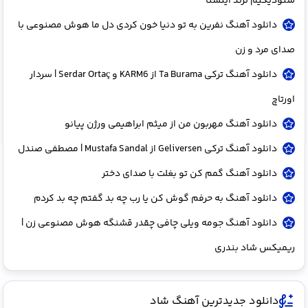
سئودیگیم ترند اینستا
دانلود آهنگ نفرین به تو دنیا خون کردی دل ما هوش مصنوعی با
صدای مرد و زن
دانلود آهنگ ترکی Ta Burama از KARM6 و Serdar Ortaç | سردار
اورتاچ
دانلود آهنگ مهربون من از میثم ابراهیمی ورژن پیانو
دانلود آهنگ ترکی Geliversen از Mustafa Sandal | مصطفی صندل
دانلود آهنگ گمم کن تو بغلت با صدای دختر
دانلود آهنگ به حرفم گوش کن یا رب چه بد گفتم چه بد کردم
دانلود آهنگ جومه ویلی چافی چقدر قشنگه هوش مصنوعی زن |
ریمیکس شاد بندری
دانلود جدیدترین آهنگ شاد