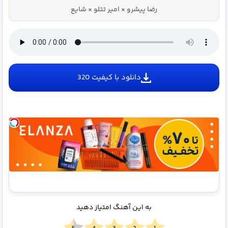
قسط
ثبت نام🤩
نام 
رضا پیشرو × امیر تتلو × شایع
بدون
😎
سود و
کارمزد!
دانلود با کیفیت 320
به این آهنگ امتیاز دهید