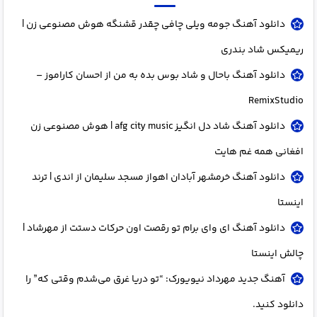
دانلود آهنگ جومه ویلی چافی چقدر قشنگه هوش مصنوعی زن |
ریمیکس شاد بندری
دانلود آهنگ باحال و شاد بوس بده به من از احسان کاراموز –
RemixStudio
دانلود آهنگ شاد دل انگیز afg city music | هوش مصنوعی زن
افغانی همه غم هایت
دانلود آهنگ خرمشهر آبادان اهواز مسجد سلیمان از اندی | ترند
اینستا
دانلود آهنگ ای وای برام تو رقصت اون حرکات دستت از مهرشاد |
چالش اینستا
آهنگ جدید مهرداد نیویورک: “تو دریا غرق می‌شدم وقتی که” را
دانلود کنید.