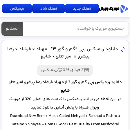
آهنگ جدید
آهنگ شاد
ریمیکس
جستجو
دانلود ریمیکس رپی “گم و گور ۳” | مهیاد × فرشاد × رضا
پیشرو × امیر تتلو × شایع
21 جولای 2025
ریمیکس
دانلود ریمیکس رپی گم و گور 3 از مهیاد فرشاد رضا پیشرو امیر تتلو
شایع
در این لحظه می توانید ریمیکس با کیفیت های اصلی 320 از موزیک
ویرال همراه با پخش آنلاین دانلود نمایید
Download New Remix Music Called Mehyad x Farshad x Pishro x
Tataloo x Shayea – Gom O Goor3 Best Quality From MusicViral