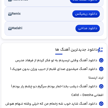
دانلود ریمیکس
Remix
دانلود مداحی
Madahi
دانلود جدیدترین آهنگ ها
دانلود آهنگ وقتی ترسیدم به تو فکر کردم از فرهاد مدرس
دانلود آهنگ میشنوی صدای قلبم از حبیب ورژن بدون موزیک |
ترند اینستا
دانلود آهنگ دﻳﺸﺐ ﺑﺨﺪا ﺧﻤﺎر ﺑﻮدم ﺳﺮﮔﺮم دو ﭼﺸﻢ ﻳﺎر ﺑﻮدم |
افغانی Calid – Deesha
دانلود آهنگ شاید خوب شه زخمام من که خیلی وقته تنهام هوش