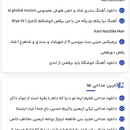
Nemidoonam
دانلود آهنگ بندری شاد و خفن هوش مصنوعی ai global musics
آهنگ بیا یکم نزدیکه من با من برقص خوشکلم کامیار | Biya Ye
Kam Nazdike Man
ریمیکس مینی ست عروسی 11 از مهرشاد و سندی و شاهرخ | شاد
رقص دورهمی
دانلود آهنگ خوشگلا باید برقصن از اندی
آخرین مداحی ها
دانلود مداحی فخرم اینه تو دنیا که دلم با رقیه است از جواد ذاکر
دانلود مداحی ترکی اربعین زائریم حسین باخ منه | ترند اینستا
دانلود مداحی مجید بنی فاطمه تیتراژ برنامه اربعین مخاطب خاص
دانلود مداحی من خود به چشم خویشتن دیدم که جانم میرود از